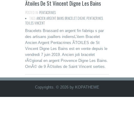
Ãtoiles De St Vincent Digne Les Bains
POSTED IN:
PENTACRINES
TAGS:
ANCIEN
,
ARGENT
,
BAINS
,
BRACELET
,
DIGNE
,
PENTACRINES
,
TOILES
,
VINCENT
Bracelets Brassard en argent fin fabriqu s par
des artisans joaillers indiensL’item Bracelet
Ancien Argent Pentacrines ÃTOILES de St
Vincent Digne Les Bains est en vente depuis le
vendredi 7 juin 2019. Ancien joli bracelet
rÃ©gional en argent Provence Digne Les Bains.
OrnÃ© de 9 Ã©toiles de Saint Vincent serties.
Copyrights. © 2026 by KOPATHEME